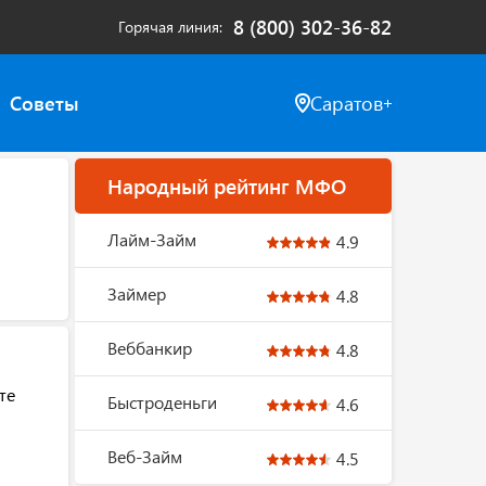
8 (800) 302-36-82
Горячая линия
Советы
Саратов
Народный рейтинг МФО
Лайм-Займ
4.9
Займер
4.8
Веббанкир
4.8
те
Быстроденьги
4.6
Веб-Займ
4.5