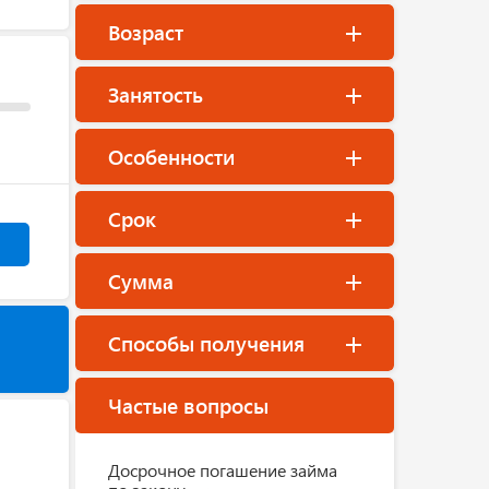
Возраст
Занятость
Особенности
Срок
Сумма
Способы получения
Частые вопросы
Досрочное погашение займа